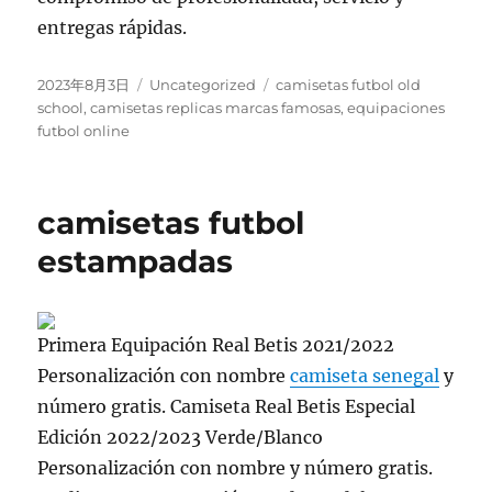
entregas rápidas.
Publicado
Categorías
Etiquetas
2023年8月3日
Uncategorized
camisetas futbol old
el
school
,
camisetas replicas marcas famosas
,
equipaciones
futbol online
camisetas futbol
estampadas
Primera Equipación Real Betis 2021/2022
Personalización con nombre
camiseta senegal
y
número gratis. Camiseta Real Betis Especial
Edición 2022/2023 Verde/Blanco
Personalización con nombre y número gratis.