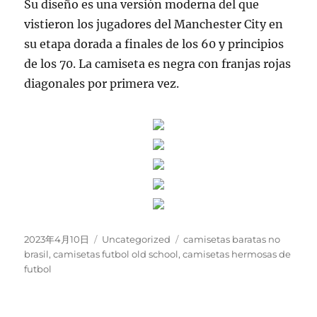
Su diseño es una versión moderna del que
vistieron los jugadores del Manchester City en
su etapa dorada a finales de los 60 y principios
de los 70. La camiseta es negra con franjas rojas
diagonales por primera vez.
Publicado
Categorías
Etiquetas
2023年4月10日
Uncategorized
camisetas baratas no
el
brasil
,
camisetas futbol old school
,
camisetas hermosas de
futbol