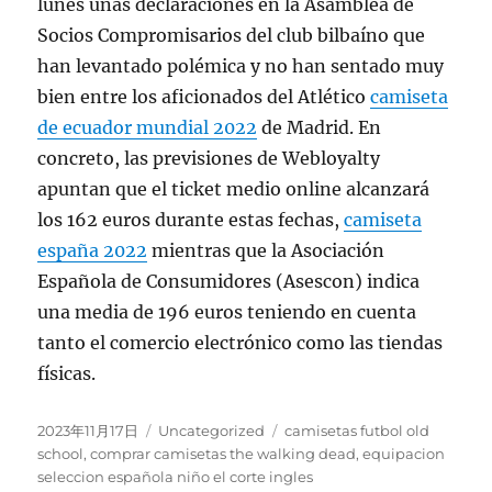
lunes unas declaraciones en la Asamblea de
Socios Compromisarios del club bilbaíno que
han levantado polémica y no han sentado muy
bien entre los aficionados del Atlético
camiseta
de ecuador mundial 2022
de Madrid. En
concreto, las previsiones de Webloyalty
apuntan que el ticket medio online alcanzará
los 162 euros durante estas fechas,
camiseta
españa 2022
mientras que la Asociación
Española de Consumidores (Asescon) indica
una media de 196 euros teniendo en cuenta
tanto el comercio electrónico como las tiendas
físicas.
Publicado
Categorías
Etiquetas
2023年11月17日
Uncategorized
camisetas futbol old
el
school
,
comprar camisetas the walking dead
,
equipacion
seleccion española niño el corte ingles