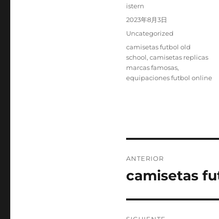
Autor
istern
Publicado
2023年8月3日
el
Categorías
Uncategorized
Etiquetas
camisetas futbol old
school
,
camisetas replicas
marcas famosas
,
equipaciones futbol online
Navegación
ANTERIOR
de
camisetas fu
Entrada
anterior:
entradas