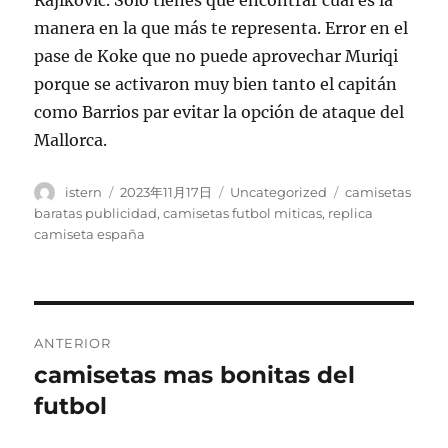
Rajikovic. Sólo tienes que encontrar cuál es la
manera en la que más te representa. Error en el
pase de Koke que no puede aprovechar Muriqi
porque se activaron muy bien tanto el capitán
como Barrios par evitar la opción de ataque del
Mallorca.
Autor
Publicado
Categorías
Etiquetas
istern
2023年11月17日
Uncategorized
camisetas
el
baratas publicidad
,
camisetas futbol miticas
,
replica
camiseta españa
Navegación
ANTERIOR
de
camisetas mas bonitas del
Entrada
anterior:
futbol
entradas