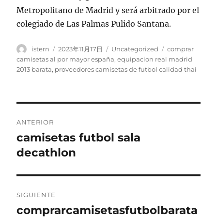
Metropolitano de Madrid y será arbitrado por el
colegiado de Las Palmas Pulido Santana.
Autor
Publicado
Categorías
Etiquetas
istern
2023年11月17日
Uncategorized
comprar
el
camisetas al por mayor españa
,
equipacion real madrid
2013 barata
,
proveedores camisetas de futbol calidad thai
Navegación
ANTERIOR
de
camisetas futbol sala
Entrada
anterior:
decathlon
entradas
SIGUIENTE
comprarcamisetasfutbolbarata
Entrada