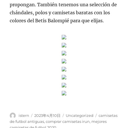
propongan. También tenemos una selección de
chándales, polos y camisetas baratas con los
colores del Betis Balompié para que elijas.
Autor
Publicado
Categorías
Etiquetas
istern
2023年4月10日
Uncategorized
camisetas
el
de futbol antiguas
,
comprar camisetas irun
,
mejores
camisetas de futbol 2020