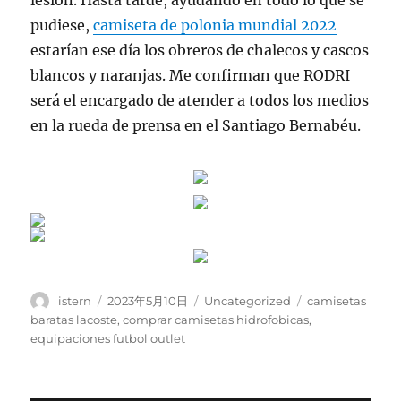
lesión. Hasta tarde, ayudando en todo lo que se
pudiese,
camiseta de polonia mundial 2022
estarían ese día los obreros de chalecos y cascos
blancos y naranjas. Me confirman que RODRI
será el encargado de atender a todos los medios
en la rueda de prensa en el Santiago Bernabéu.
Autor
Publicado
Categorías
Etiquetas
istern
2023年5月10日
Uncategorized
camisetas
el
baratas lacoste
,
comprar camisetas hidrofobicas
,
equipaciones futbol outlet