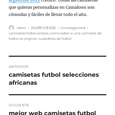
argentina 2022
crédito. Todas las camisetas
que quieras personalizar en Camaloon son
cómodas y fáciles de llevar todo el año.
Autor
Publicado
Categorías
Etiquetas
istern
2023年10月25日
Uncategorized
el
camisetas futbol piratas
,
como saber si una camiseta de
futbol es original
,
sudaderas de futbol
Navegación
ANTERIOR
de
camisetas futbol selecciones
Entrada
anterior:
africanas
entradas
SIGUIENTE
mejor web camisetas futbol
Entrada