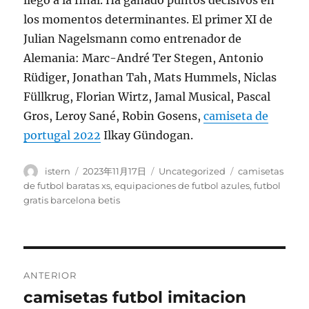
llegó a la final. Ha ganado puntos decisivos en
los momentos determinantes. El primer XI de
Julian Nagelsmann como entrenador de
Alemania: Marc-André Ter Stegen, Antonio
Rüdiger, Jonathan Tah, Mats Hummels, Niclas
Füllkrug, Florian Wirtz, Jamal Musical, Pascal
Gros, Leroy Sané, Robin Gosens,
camiseta de
portugal 2022
Ilkay Gündogan.
Autor
Publicado
Categorías
Etiquetas
istern
2023年11月17日
Uncategorized
camisetas
el
de futbol baratas xs
,
equipaciones de futbol azules
,
futbol
gratis barcelona betis
Navegación
ANTERIOR
de
camisetas futbol imitacion
Entrada