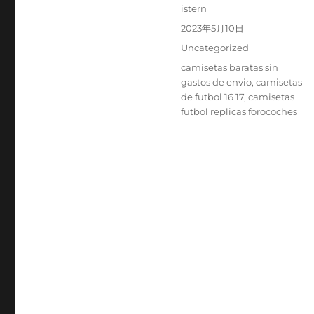
Autor
istern
Publicado
2023年5月10日
el
Categorías
Uncategorized
Etiquetas
camisetas baratas sin
gastos de envio
,
camisetas
de futbol 16 17
,
camisetas
futbol replicas forocoches