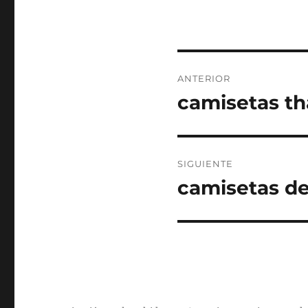
Navegación
ANTERIOR
de
camisetas th
Entrada
anterior:
entradas
SIGUIENTE
camisetas de
Entrada
siguiente: