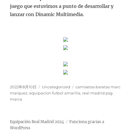
juego que estuvimos a punto de desarrollar y
lanzar con Dinamic Multimedia.
Publicado
Categorías
Etiquetas
2022年8月10日
Uncategorized
camisetas baratas marc
el
marquez
,
equipacion futbol amarilla
,
real madrid psg
marca
Equipación Real Madrid 2024
Funciona gracias a
WordPress