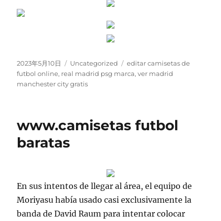
Publicado
Categorías
Etiquetas
2023年5月10日
Uncategorized
editar camisetas de
el
futbol online
,
real madrid psg marca
,
ver madrid
manchester city gratis
www.camisetas futbol
baratas
En sus intentos de llegar al área, el equipo de
Moriyasu había usado casi exclusivamente la
banda de David Raum para intentar colocar