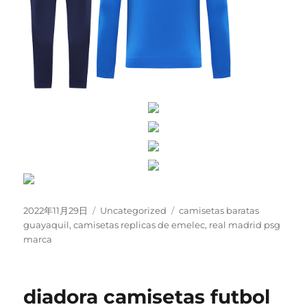
Publicado
Categorías
Etiquetas
2022年11月29日
Uncategorized
camisetas baratas
el
guayaquil
,
camisetas replicas de emelec
,
real madrid psg
marca
diadora camisetas futbol