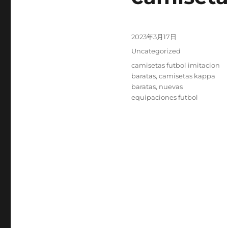
Publicado
2023年3月17日
el
Categorías
Uncategorized
Etiquetas
camisetas futbol imitacion
baratas
,
camisetas kappa
baratas
,
nuevas
equipaciones futbol