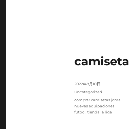
camisetas
Publicado
2022年8月10日
el
Categorías
Uncategorized
Etiquetas
comprar camisetas joma
,
nuevas equipaciones
futbol
,
tienda la liga