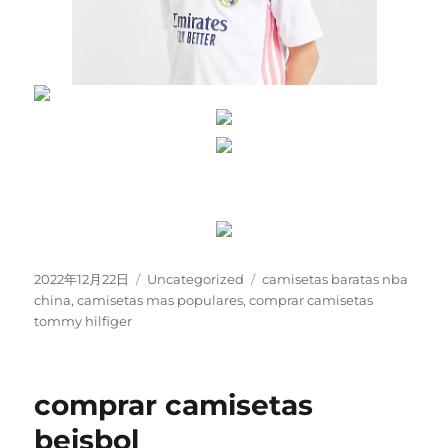
Publicado
Categorías
Etiquetas
2022年12月22日
Uncategorized
camisetas baratas nba
el
china
,
camisetas mas populares
,
comprar camisetas
tommy hilfiger
comprar camisetas
beisbol