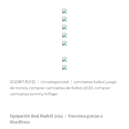
Publicado
Categorías
Etiquetas
2022年7月21日
Uncategorized
camisetas futbol juego
el
de tronos
,
comprar camisetas de futbol 2020
,
comprar
camisetas tommy hilfiger
Equipación Real Madrid 2024
Funciona gracias a
WordPress