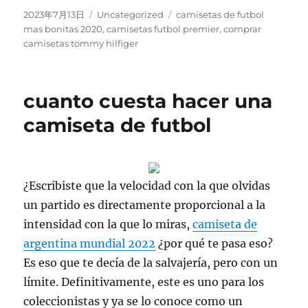
Publicado
Categorías
Etiquetas
2023年7月13日
Uncategorized
camisetas de futbol
el
mas bonitas 2020
,
camisetas futbol premier
,
comprar
camisetas tommy hilfiger
cuanto cuesta hacer una
camiseta de futbol
¿Escribiste que la velocidad con la que olvidas
un partido es directamente proporcional a la
intensidad con la que lo miras,
camiseta de
argentina mundial 2022
¿por qué te pasa eso?
Es eso que te decía de la salvajería, pero con un
límite. Definitivamente, este es uno para los
coleccionistas y ya se lo conoce como un