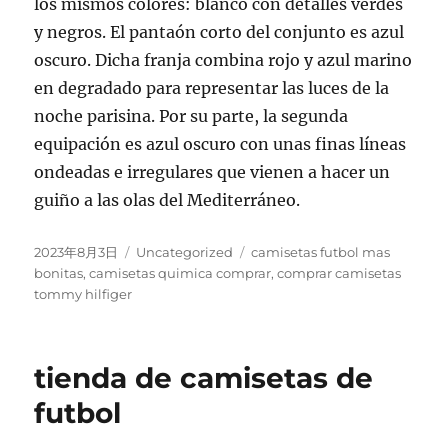
los mismos colores: blanco con detalles verdes
y negros. El pantaón corto del conjunto es azul
oscuro. Dicha franja combina rojo y azul marino
en degradado para representar las luces de la
noche parisina. Por su parte, la segunda
equipación es azul oscuro con unas finas líneas
ondeadas e irregulares que vienen a hacer un
guiño a las olas del Mediterráneo.
Publicado
Categorías
Etiquetas
2023年8月3日
Uncategorized
camisetas futbol mas
el
bonitas
,
camisetas quimica comprar
,
comprar camisetas
tommy hilfiger
tienda de camisetas de
futbol