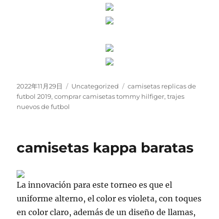
Publicado
Categorías
Etiquetas
2022年11月29日
Uncategorized
camisetas replicas de
el
futbol 2019
,
comprar camisetas tommy hilfiger
,
trajes
nuevos de futbol
camisetas kappa baratas
La innovación para este torneo es que el
uniforme alterno, el color es violeta, con toques
en color claro, además de un diseño de llamas,