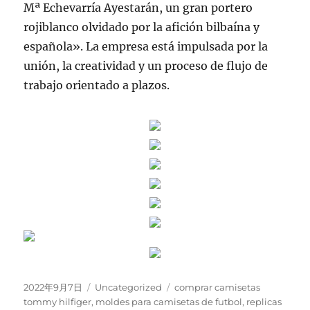
Mª Echevarría Ayestarán, un gran portero
rojiblanco olvidado por la afición bilbaína y
española». La empresa está impulsada por la
unión, la creatividad y un proceso de flujo de
trabajo orientado a plazos.
Publicado
Categorías
Etiquetas
2022年9月7日
Uncategorized
comprar camisetas
el
tommy hilfiger
,
moldes para camisetas de futbol
,
replicas