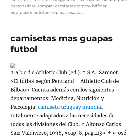
el
personalizar
,
comprar camisetas tommy hilfiger
,
equipaciones futbol replicas exactas
camisetas mas guapas
futbol
↑ a b c d e Athletic Club (ed.). ↑ S.A., Sarenet.
«El fútbol según Pentland – Athletic Club de
Bilbao». Cuenta además con los siguientes
departamentos: Medicina, Nutrición y
Psicología,
camiseta uruguay mundial
totalmente adaptados a las necesidades de
todas las divisiones del Club. ↑ Alfonso Carlos
Saiz Valdivieso, 1998, «cap, 8, pag.113». ↑ «José