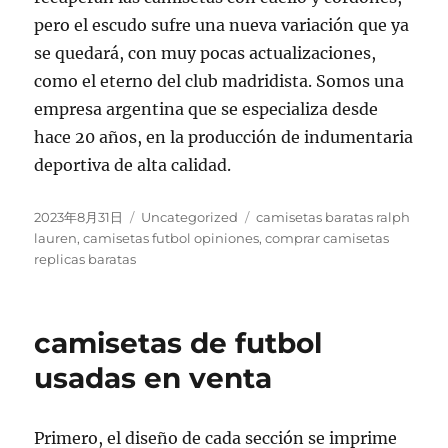
pero el escudo sufre una nueva variación que ya
se quedará, con muy pocas actualizaciones,
como el eterno del club madridista. Somos una
empresa argentina que se especializa desde
hace 20 años, en la producción de indumentaria
deportiva de alta calidad.
Publicado
Categorías
Etiquetas
2023年8月31日
Uncategorized
camisetas baratas ralph
el
lauren
,
camisetas futbol opiniones
,
comprar camisetas
replicas baratas
camisetas de futbol
usadas en venta
Primero, el diseño de cada sección se imprime