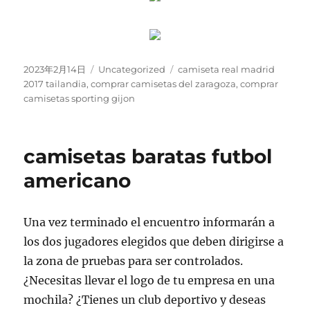
Publicado
Categorías
Etiquetas
2023年2月14日
Uncategorized
camiseta real madrid
el
2017 tailandia
,
comprar camisetas del zaragoza
,
comprar
camisetas sporting gijon
camisetas baratas futbol
americano
Una vez terminado el encuentro informarán a
los dos jugadores elegidos que deben dirigirse a
la zona de pruebas para ser controlados.
¿Necesitas llevar el logo de tu empresa en una
mochila? ¿Tienes un club deportivo y deseas