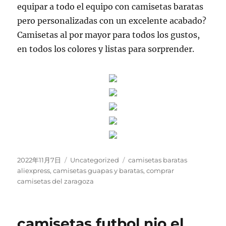
equipar a todo el equipo con camisetas baratas
pero personalizadas con un excelente acabado?
Camisetas al por mayor para todos los gustos,
en todos los colores y listas para sorprender.
Publicado
Categorías
Etiquetas
2022年11月7日
Uncategorized
camisetas baratas
el
aliexpress
,
camisetas guapas y baratas
,
comprar
camisetas del zaragoza
camisetas futbol nio el