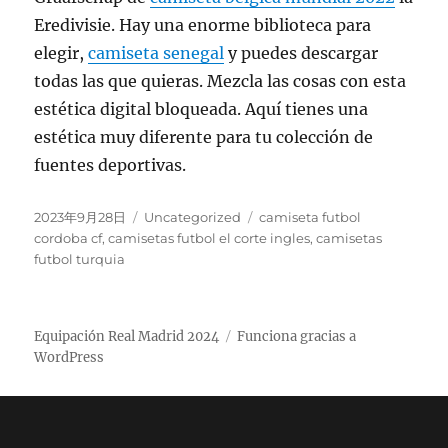
Eredivisie. Hay una enorme biblioteca para
elegir,
camiseta senegal
y puedes descargar
todas las que quieras. Mezcla las cosas con esta
estética digital bloqueada. Aquí tienes una
estética muy diferente para tu colección de
fuentes deportivas.
Publicado
Categorías
Etiquetas
2023年9月28日
Uncategorized
camiseta futbol
el
cordoba cf
,
camisetas futbol el corte ingles
,
camisetas
futbol turquia
Equipación Real Madrid 2024
Funciona gracias a
WordPress