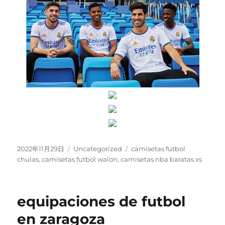
Publicado
Categorías
Etiquetas
2022年11月29日
Uncategorized
camisetas futbol
el
chulas
,
camisetas futbol walon
,
camisetas nba baratas xs
equipaciones de futbol
en zaragoza