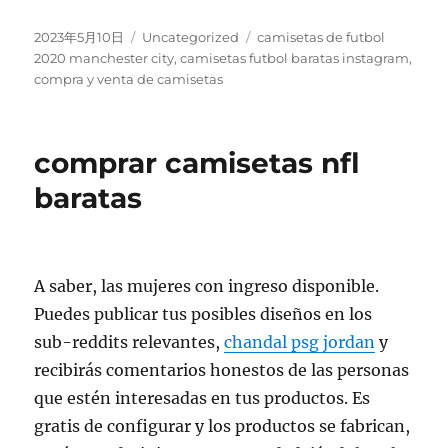
Publicado
Categorías
Etiquetas
2023年5月10日
Uncategorized
camisetas de futbol
el
2020 manchester city
,
camisetas futbol baratas instagram
,
compra y venta de camisetas
comprar camisetas nfl
baratas
A saber, las mujeres con ingreso disponible.
Puedes publicar tus posibles diseños en los
sub-reddits relevantes,
chandal psg jordan
y
recibirás comentarios honestos de las personas
que estén interesadas en tus productos. Es
gratis de configurar y los productos se fabrican,