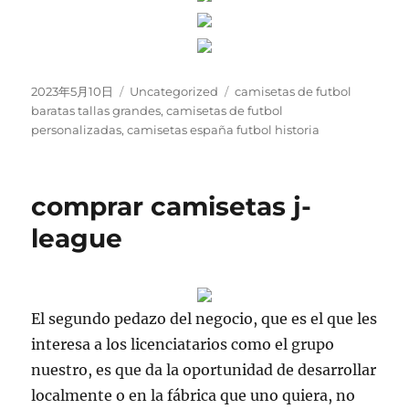
Publicado
Categorías
Etiquetas
2023年5月10日
Uncategorized
camisetas de futbol
el
baratas tallas grandes
,
camisetas de futbol
personalizadas
,
camisetas españa futbol historia
comprar camisetas j-
league
El segundo pedazo del negocio, que es el que les
interesa a los licenciatarios como el grupo
nuestro, es que da la oportunidad de desarrollar
localmente o en la fábrica que uno quiera, no