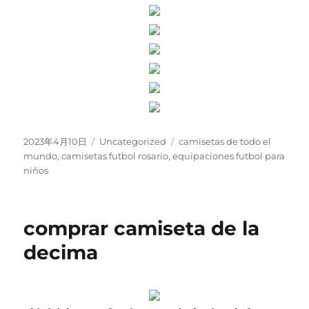
Publicado
Categorías
Etiquetas
2023年4月10日
Uncategorized
camisetas de todo el
el
mundo
,
camisetas futbol rosario
,
equipaciones futbol para
niños
comprar camiseta de la
decima