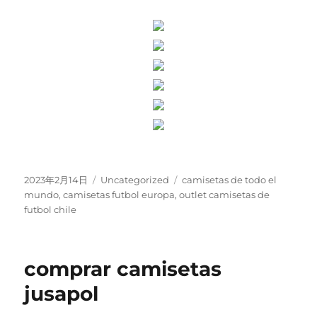
Publicado
Categorías
Etiquetas
2023年2月14日
Uncategorized
camisetas de todo el
el
mundo
,
camisetas futbol europa
,
outlet camisetas de
futbol chile
comprar camisetas
jusapol