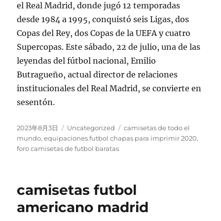
el Real Madrid, donde jugó 12 temporadas
desde 1984 a 1995, conquistó seis Ligas, dos
Copas del Rey, dos Copas de la UEFA y cuatro
Supercopas. Este sábado, 22 de julio, una de las
leyendas del fútbol nacional, Emilio
Butragueño, actual director de relaciones
institucionales del Real Madrid, se convierte en
sesentón.
Publicado
Categorías
Etiquetas
2023年8月3日
Uncategorized
camisetas de todo el
el
mundo
,
equipaciones futbol chapas para imprimir 2020
,
foro camisetas de futbol baratas
camisetas futbol
americano madrid