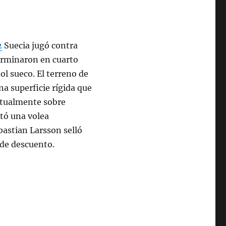
2
Suecia jugó contra
terminaron en cuarto
bol sueco. El terreno de
a superficie rígida que
bitualmente sobre
tó una volea
bastian Larsson selló
 de descuento.