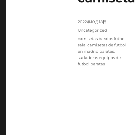
Publicado
2022年10月18日
el
Categorías
Uncategorized
Etiquetas
camisetas baratas futbol
sala
,
camisetas de futbol
en madrid baratas
,
sudaderas equipos de
futbol baratas