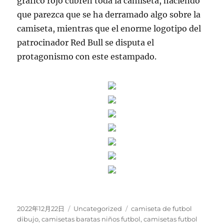
gráfico rojo cubren toda la camiseta, haciendo
que parezca que se ha derramado algo sobre la
camiseta, mientras que el enorme logotipo del
patrocinador Red Bull se disputa el
protagonismo con este estampado.
Publicado
Categorías
Etiquetas
2022年12月22日
Uncategorized
camiseta de futbol
el
dibujo
,
camisetas baratas niños futbol
,
camisetas futbol