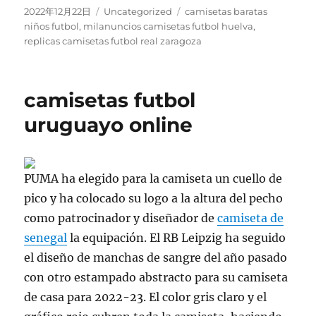
Publicado
Categorías
Etiquetas
2022年12月22日
Uncategorized
camisetas baratas
el
niños futbol
,
milanuncios camisetas futbol huelva
,
replicas camisetas futbol real zaragoza
camisetas futbol
uruguayo online
PUMA ha elegido para la camiseta un cuello de
pico y ha colocado su logo a la altura del pecho
como patrocinador y diseñador de
camiseta de
senegal
la equipación. El RB Leipzig ha seguido
el diseño de manchas de sangre del año pasado
con otro estampado abstracto para su camiseta
de casa para 2022-23. El color gris claro y el