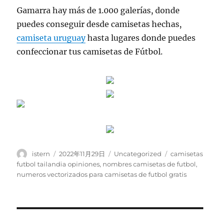
Gamarra hay más de 1.000 galerías, donde
puedes conseguir desde camisetas hechas,
camiseta uruguay
hasta lugares donde puedes
confeccionar tus camisetas de Fútbol.
Autor
Publicado
Categorías
Etiquetas
istern
2022年11月29日
Uncategorized
camisetas
el
futbol tailandia opiniones
,
nombres camisetas de futbol
,
numeros vectorizados para camisetas de futbol gratis
Navegación