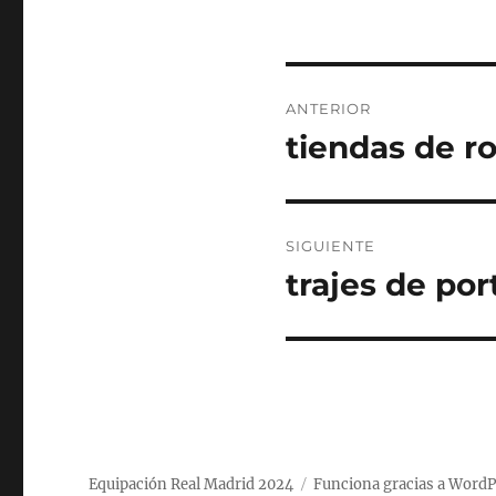
Navegación
ANTERIOR
de
tiendas de r
Entrada
anterior:
entradas
SIGUIENTE
trajes de por
Entrada
siguiente:
Equipación Real Madrid 2024
Funciona gracias a WordP