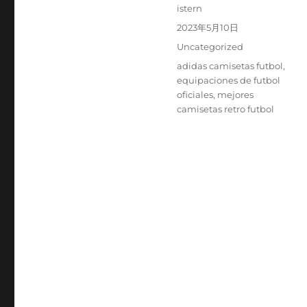
Autor
istern
Publicado
2023年5月10日
el
Categorías
Uncategorized
Etiquetas
adidas camisetas futbol
,
equipaciones de futbol
oficiales
,
mejores
camisetas retro futbol