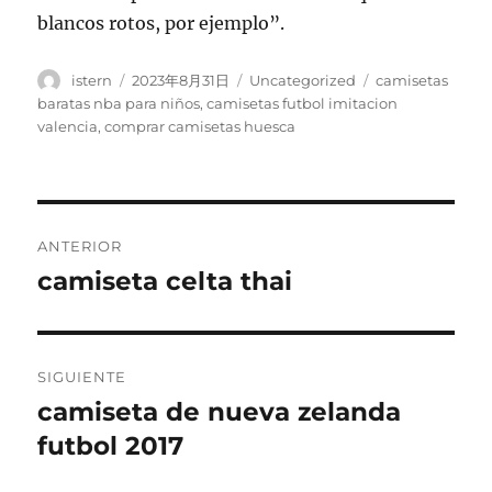
blancos rotos, por ejemplo”.
Autor
Publicado
Categorías
Etiquetas
istern
2023年8月31日
Uncategorized
camisetas
el
baratas nba para niños
,
camisetas futbol imitacion
valencia
,
comprar camisetas huesca
Navegación
ANTERIOR
de
camiseta celta thai
Entrada
anterior:
entradas
SIGUIENTE
camiseta de nueva zelanda
Entrada
siguiente:
futbol 2017