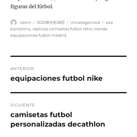
figuras del fútbol.
Autor
Publicado
Categorías
Etiquetas
istern
2023年9月28日
Uncategorized
aaa
el
barcelona
,
replicas camisetas futbol retro
,
tienda
equipaciones futbol madrid
Navegación
ANTERIOR
de
equipaciones futbol nike
Entrada
anterior:
entradas
SIGUIENTE
camisetas futbol
Entrada
siguiente:
personalizadas decathlon