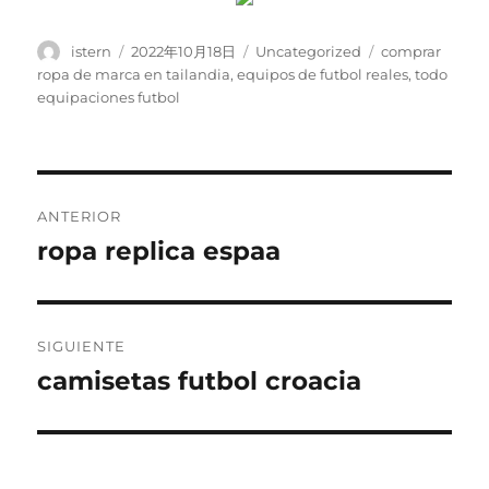
Autor
Publicado
Categorías
Etiquetas
istern
2022年10月18日
Uncategorized
comprar
el
ropa de marca en tailandia
,
equipos de futbol reales
,
todo
equipaciones futbol
Navegación
ANTERIOR
de
ropa replica espaa
Entrada
anterior:
entradas
SIGUIENTE
camisetas futbol croacia
Entrada
siguiente: