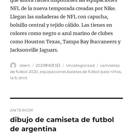
que ahora tienes disponibles las equipaciones
NFL de la nueva temporada creadas por Nike.
Llegan las sudaderas de NFL con capucha,
bolsillo central y tejido cálido. Las tienes en
colores como negro o azul marino de clubes
como Houston Texas, Tampa Bay Buccaneers y
Jacksonville Jaguars.
Autor
Publicado
Categorías
Etiquetas
istern
2023年8月3日
Uncategorized
camisetas
el
de futbol 2020
,
equipaciones baratas de futbol para niños
,
la fc shirt
Navegación
ANTERIOR
de
dibujo de camiseta de futbol
Entrada
anterior:
de argentina
entradas