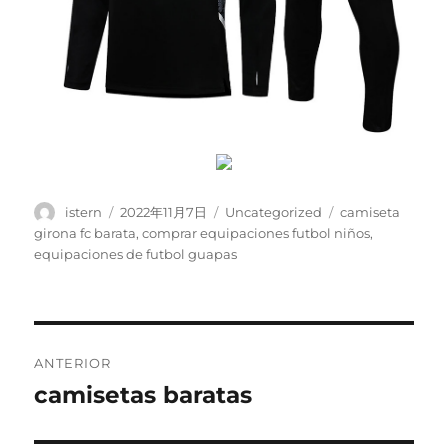
Autor
Publicado
Categorías
Etiquetas
istern
2022年11月7日
Uncategorized
camiseta
el
girona fc barata
,
comprar equipaciones futbol niños
,
equipaciones de futbol guapas
Navegación
ANTERIOR
de
camisetas baratas
Entrada
anterior:
entradas