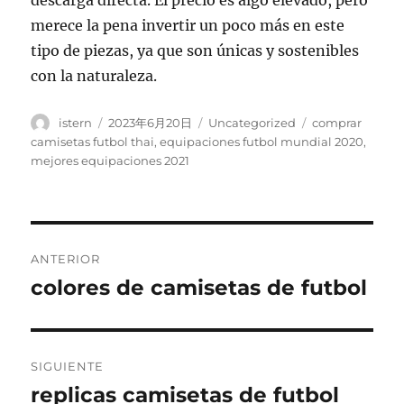
descarga directa. El precio es algo elevado, pero
merece la pena invertir un poco más en este
tipo de piezas, ya que son únicas y sostenibles
con la naturaleza.
Autor
Publicado
Categorías
Etiquetas
istern
2023年6月20日
Uncategorized
comprar
el
camisetas futbol thai
,
equipaciones futbol mundial 2020
,
mejores equipaciones 2021
Navegación
ANTERIOR
de
colores de camisetas de futbol
Entrada
anterior:
entradas
SIGUIENTE
replicas camisetas de futbol
Entrada