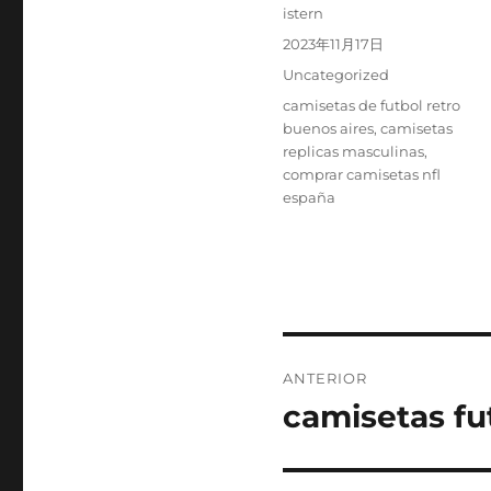
Autor
istern
Publicado
2023年11月17日
el
Categorías
Uncategorized
Etiquetas
camisetas de futbol retro
buenos aires
,
camisetas
replicas masculinas
,
comprar camisetas nfl
españa
Navegación
ANTERIOR
de
camisetas fu
Entrada
anterior:
entradas