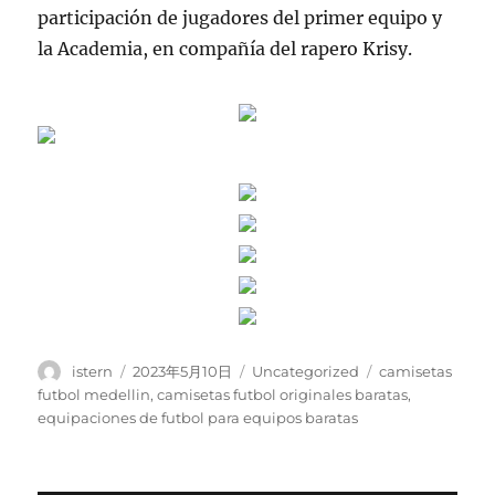
participación de jugadores del primer equipo y
la Academia, en compañía del rapero Krisy.
Autor
Publicado
Categorías
Etiquetas
istern
2023年5月10日
Uncategorized
camisetas
el
futbol medellin
,
camisetas futbol originales baratas
,
equipaciones de futbol para equipos baratas