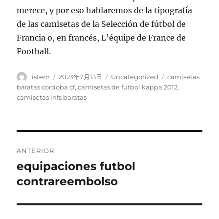
merece, y por eso hablaremos de la tipografía
de las camisetas de la Selección de fútbol de
Francia o, en francés, L’équipe de France de
Football.
Autor
Publicado
Categorías
Etiquetas
istern
2023年7月13日
Uncategorized
camisetas
el
baratas cordoba cf
,
camisetas de futbol kappa 2012
,
camisetas lnfs baratas
Navegación
ANTERIOR
de
equipaciones futbol
Entrada
anterior:
contrareembolso
entradas