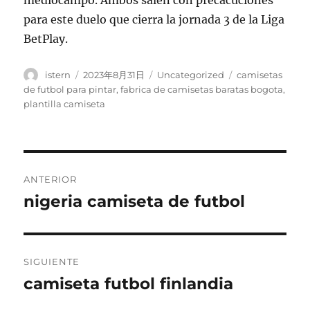
mediocampo. Ambos salen con precacuciones
para este duelo que cierra la jornada 3 de la Liga
BetPlay.
Autor
Publicado
Categorías
Etiquetas
istern
2023年8月31日
Uncategorized
camisetas
el
de futbol para pintar
,
fabrica de camisetas baratas bogota
,
plantilla camiseta
Navegación
ANTERIOR
de
nigeria camiseta de futbol
Entrada
anterior:
entradas
SIGUIENTE
camiseta futbol finlandia
Entrada
siguiente: