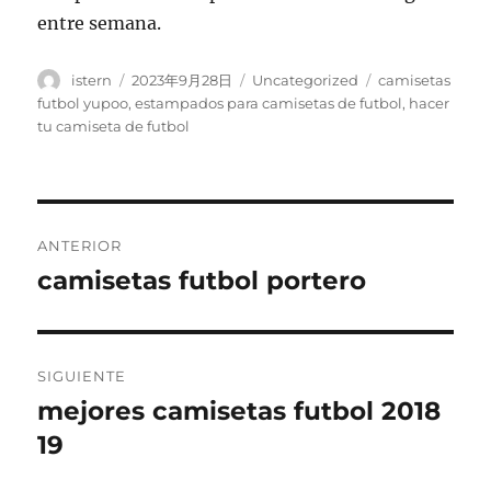
entre semana.
Autor
Publicado
Categorías
Etiquetas
istern
2023年9月28日
Uncategorized
camisetas
el
futbol yupoo
,
estampados para camisetas de futbol
,
hacer
tu camiseta de futbol
Navegación
ANTERIOR
de
camisetas futbol portero
Entrada
anterior:
entradas
SIGUIENTE
mejores camisetas futbol 2018
Entrada
siguiente:
19