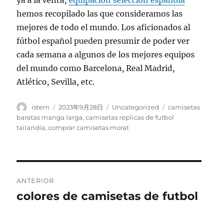
ya a la venta,
equipacion seleccion española
hemos recopilado las que consideramos las
mejores de todo el mundo. Los aficionados al
fútbol español pueden presumir de poder ver
cada semana a algunos de los mejores equipos
del mundo como Barcelona, Real Madrid,
Atlético, Sevilla, etc.
Autor
Publicado
Categorías
Etiquetas
istern
2023年9月28日
Uncategorized
camisetas
el
baratas manga larga
,
camisetas replicas de futbol
tailandia
,
comprar camisetas morat
Navegación
ANTERIOR
de
colores de camisetas de futbol
Entrada
anterior:
entradas