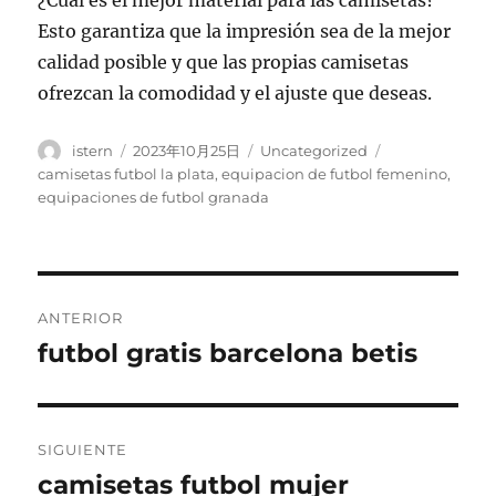
¿Cuál es el mejor material para las camisetas?
Esto garantiza que la impresión sea de la mejor
calidad posible y que las propias camisetas
ofrezcan la comodidad y el ajuste que deseas.
Autor
Publicado
Categorías
Etiquetas
istern
2023年10月25日
Uncategorized
el
camisetas futbol la plata
,
equipacion de futbol femenino
,
equipaciones de futbol granada
Navegación
ANTERIOR
de
futbol gratis barcelona betis
Entrada
anterior:
entradas
SIGUIENTE
camisetas futbol mujer
Entrada