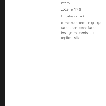
Autor
istern
Publicado
2022年9月7日
el
Categorías
Uncategorized
Etiquetas
camiseta seleccion griega
futbol
,
camisetas futbol
instagram
,
camisetas
replicas nike