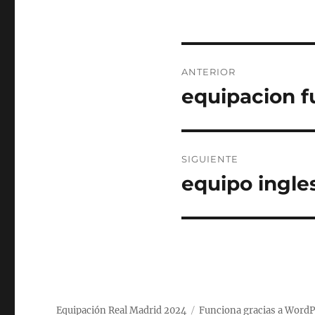
Navegación
ANTERIOR
de
equipacion f
Entrada
anterior:
entradas
SIGUIENTE
equipo ingle
Entrada
siguiente:
Equipación Real Madrid 2024
Funciona gracias a WordP