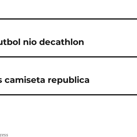
utbol nio decathlon
s camiseta republica
ress