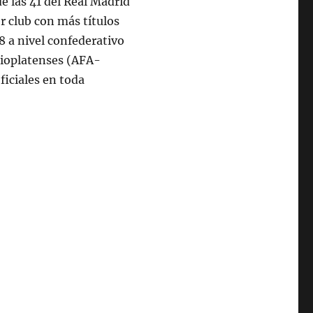
de las 41 del Real Madrid
cer club con más títulos
18 a nivel confederativo
rioplatenses (AFA-
ficiales en toda