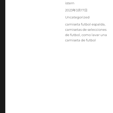
Autor
istern
Publicado
2023年3月17日
el
Categorías
Uncategorized
Etiquetas
camiseta futbol espalda
,
camisetas de selecciones
de futbol
,
como lavar una
camiseta de futbol