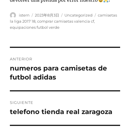
devolver una prenda por error nuestro
!
Autor
Publicado
Categorías
Etiquetas
istern
2023年8月3日
Uncategorized
camisetas
el
la liga 2017 18
,
comprar camisetas valencia cf
,
equipaciones futbol verde
Navegación
ANTERIOR
de
numeros para camisetas de
Entrada
anterior:
futbol adidas
entradas
SIGUIENTE
telefono tienda real zaragoza
Entrada
siguiente: