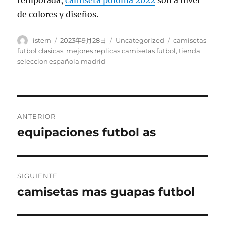
temporada,
camiseta polonia 2022
son a nivel
de colores y diseños.
Autor
Publicado
Categorías
Etiquetas
istern
2023年9月28日
Uncategorized
camisetas
el
futbol clasicas
,
mejores replicas camisetas futbol
,
tienda
seleccion española madrid
Navegación
ANTERIOR
de
equipaciones futbol as
Entrada
anterior:
entradas
SIGUIENTE
camisetas mas guapas futbol
Entrada
siguiente: