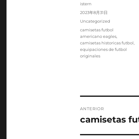
Autor
istern
Publicado
2023年8月31日
el
Categorías
Uncategorized
Etiquetas
camisetas futbol
americano eagles
,
camisetas historicas futbol
,
equipaciones de futbol
originales
Navegación
ANTERIOR
de
camisetas fu
Entrada
anterior:
entradas