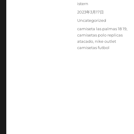
Autor
istern
Publicado
2023年3月17日
el
Categorías
Uncategorized
Etiquetas
camiseta las palmas 18 19
,
camisetas polo replicas
atacado
,
nike outlet
camisetas futbol