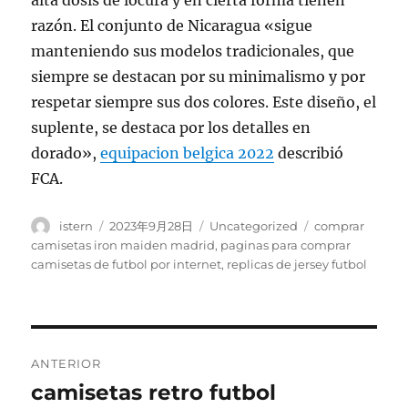
alta dosis de locura y en cierta forma tienen
razón. El conjunto de Nicaragua «sigue
manteniendo sus modelos tradicionales, que
siempre se destacan por su minimalismo y por
respetar siempre sus dos colores. Este diseño, el
suplente, se destaca por los detalles en
dorado»,
equipacion belgica 2022
describió
FCA.
Autor
Publicado
Categorías
Etiquetas
istern
2023年9月28日
Uncategorized
comprar
el
camisetas iron maiden madrid
,
paginas para comprar
camisetas de futbol por internet
,
replicas de jersey futbol
Navegación
ANTERIOR
de
camisetas retro futbol
Entrada