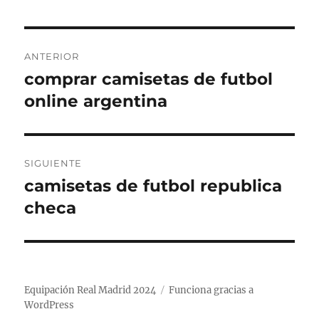
Navegación
ANTERIOR
de
comprar camisetas de futbol
Entrada
anterior:
online argentina
entradas
SIGUIENTE
camisetas de futbol republica
Entrada
siguiente:
checa
Equipación Real Madrid 2024
Funciona gracias a
WordPress