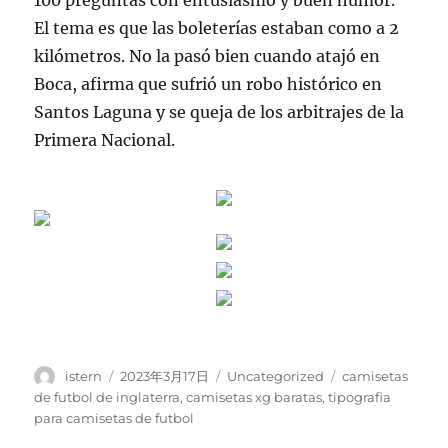
100 preguntas con entusiasmo y buen humor.
El tema es que las boleterías estaban como a 2
kilómetros. No la pasó bien cuando atajó en
Boca, afirma que sufrió un robo histórico en
Santos Laguna y se queja de los arbitrajes de la
Primera Nacional.
Autor
Publicado
Categorías
Etiquetas
istern
2023年3月17日
Uncategorized
camisetas
el
de futbol de inglaterra
,
camisetas xg baratas
,
tipografia
para camisetas de futbol