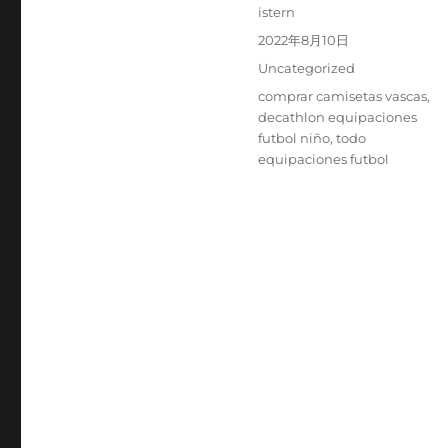
Autor
istern
Publicado
2022年8月10日
el
Categorías
Uncategorized
Etiquetas
comprar camisetas vascas
,
decathlon equipaciones
futbol niño
,
todo
equipaciones futbol