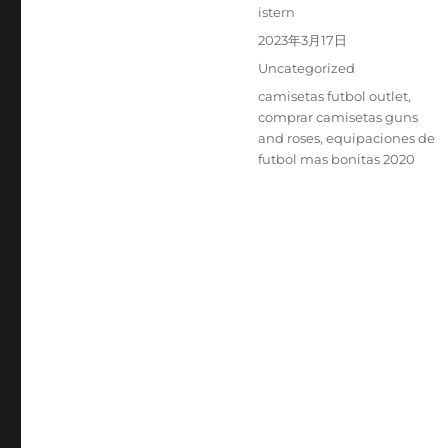
Autor
istern
Publicado
2023年3月17日
el
Categorías
Uncategorized
Etiquetas
camisetas futbol outlet
,
comprar camisetas guns
and roses
,
equipaciones de
futbol mas bonitas 2020