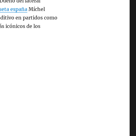
Dueño del lateral
seta españa
Míchel
editivo en partidos como
s icónicos de los