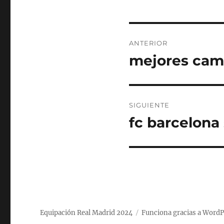
Navegación
ANTERIOR
de
mejores cami
Entrada
anterior:
entradas
SIGUIENTE
fc barcelona
Entrada
siguiente:
Equipación Real Madrid 2024
Funciona gracias a WordP