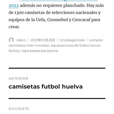
2022
además no requieren planchado. Hay más
de 1300 camisetas de selecciones nacionales y
equipos de la Uefa, Conmebol y Concacaf para
crear.
Autor
Publicado
Categorías
Etiquetas
istern
2023年10月25日
Uncategorized
comprar
el
camisetas inter movistar
,
equipaciones de futbol soccer
factory
,
ropa barata barcelona
Navegación
ANTERIOR
de
camisetas futbol huelva
Entrada
anterior:
entradas
SIGUIENTE