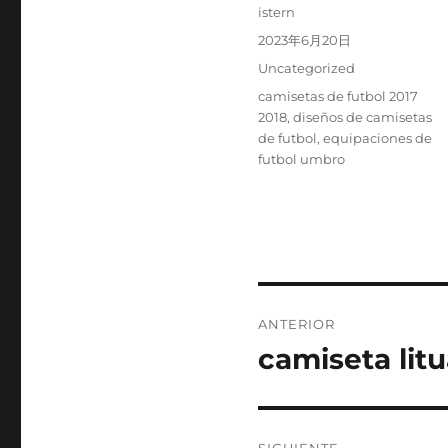
Autor
istern
Publicado
2023年6月20日
el
Categorías
Uncategorized
Etiquetas
camisetas de futbol 2017
2018
,
diseños de camisetas
de futbol
,
equipaciones de
futbol umbro
Navegación
ANTERIOR
de
camiseta litu
Entrada
anterior:
entradas